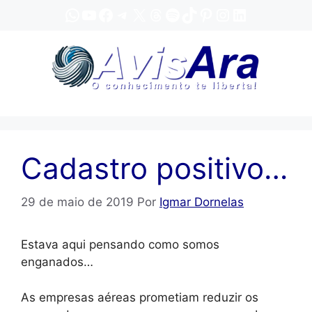
Pular
WhatsApp
YouTube
Facebook
Telegram
X
Threads
Spotify
TikTok
Pinterest
Instagram
LinkedIn
para
o
conteúdo
Cadastro positivo…
29 de maio de 2019
Por
Igmar Dornelas
Estava aqui pensando como somos
enganados…
As empresas aéreas prometiam reduzir os