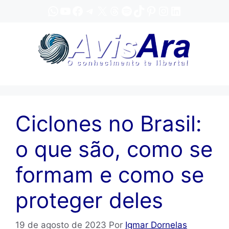
Pular
WhatsApp
YouTube
Facebook
Telegram
X
Threads
Spotify
TikTok
Pinterest
Instagram
LinkedIn
para
o
conteúdo
Ciclones no Brasil:
o que são, como se
formam e como se
proteger deles
19 de agosto de 2023
Por
Igmar Dornelas