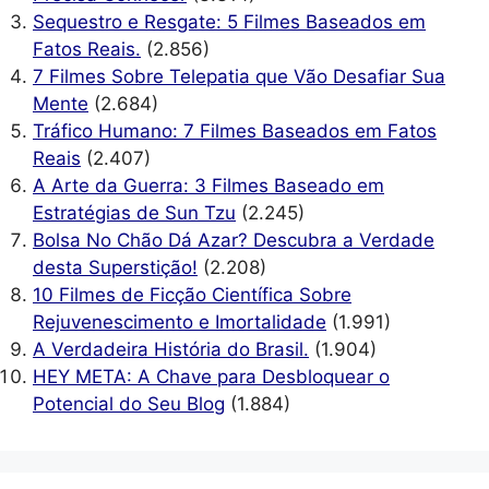
Sequestro e Resgate: 5 Filmes Baseados em
Fatos Reais.
(2.856)
7 Filmes Sobre Telepatia que Vão Desafiar Sua
Mente
(2.684)
Tráfico Humano: 7 Filmes Baseados em Fatos
Reais
(2.407)
A Arte da Guerra: 3 Filmes Baseado em
Estratégias de Sun Tzu
(2.245)
Bolsa No Chão Dá Azar? Descubra a Verdade
desta Superstição!
(2.208)
10 Filmes de Ficção Científica Sobre
Rejuvenescimento e Imortalidade
(1.991)
A Verdadeira História do Brasil.
(1.904)
HEY META: A Chave para Desbloquear o
Potencial do Seu Blog
(1.884)