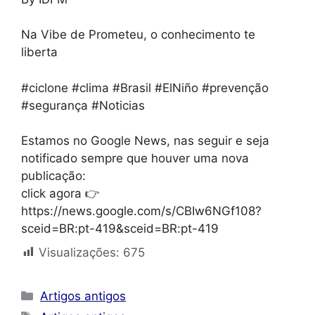
Na Vibe de Prometeu, o conhecimento te
liberta
#ciclone #clima #Brasil #ElNiño #prevenção
#segurança #Noticias
Estamos no Google News, nas seguir e seja
notificado sempre que houver uma nova
publicação:
click agora 👉
https://news.google.com/s/CBIw6NGf108?
sceid=BR:pt-419&sceid=BR:pt-419
Visualizações:
675
Categorias
Artigos antigos
Tags