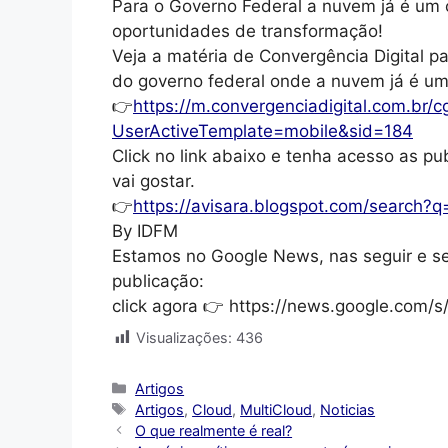
Para o Governo Federal a nuvem já é um
oportunidades de transformação!
Veja a matéria de Convergência Digital 
do governo federal onde a nuvem já é um
👉
https://m.convergenciadigital.com.br/cg
UserActiveTemplate=mobile&sid=184
Click no link abaixo e tenha acesso as pu
vai gostar.
👉
https://avisara.blogspot.com/search
By IDFM
Estamos no Google News, nas seguir e s
publicação:
click agora 👉 https://news.google.com
Visualizações:
436
Categorias
Artigos
Tags
Artigos
,
Cloud
,
MultiCloud
,
Noticias
O que realmente é real?