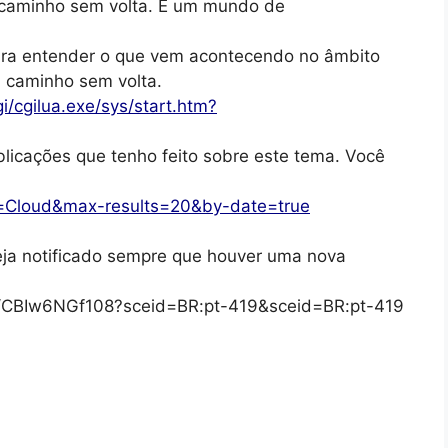
 caminho sem volta. É um mundo de
para entender o que vem acontecendo no âmbito
 caminho sem volta.
i/cgilua.exe/sys/start.htm?
blicações que tenho feito sobre este tema. Você
?q=Cloud&max-results=20&by-date=true
eja notificado sempre que houver uma nova
/s/CBIw6NGf108?sceid=BR:pt-419&sceid=BR:pt-419