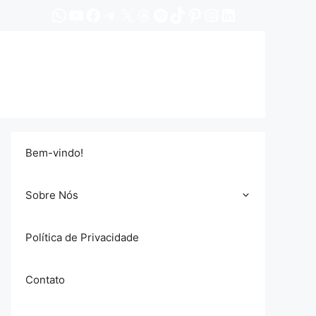
WhatsApp
YouTube
Facebook
Telegram
X
Threads
Spotify
TikTok
Pinterest
Instagram
LinkedIn
Bem-vindo!
Sobre Nós
Política de Privacidade
Contato