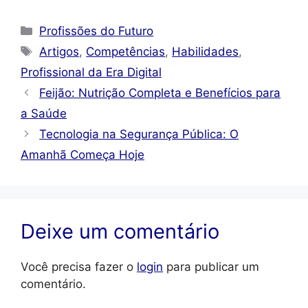
Categorias
Profissões do Futuro
Tags
Artigos
,
Competências
,
Habilidades
,
Profissional da Era Digital
Feijão: Nutrição Completa e Benefícios para
a Saúde
Tecnologia na Segurança Pública: O
Amanhã Começa Hoje
Deixe um comentário
Você precisa fazer o
login
para publicar um
comentário.