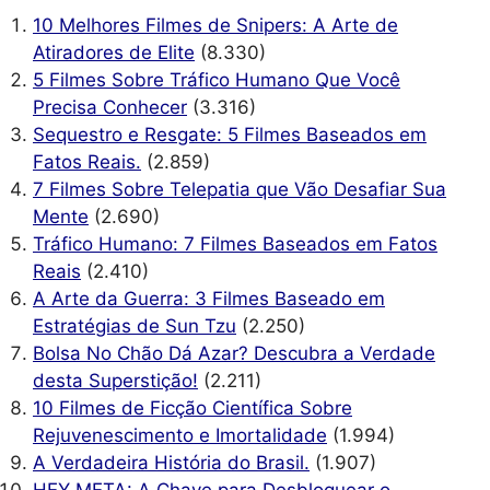
10 Melhores Filmes de Snipers: A Arte de
Atiradores de Elite
(8.330)
5 Filmes Sobre Tráfico Humano Que Você
Precisa Conhecer
(3.316)
Sequestro e Resgate: 5 Filmes Baseados em
Fatos Reais.
(2.859)
7 Filmes Sobre Telepatia que Vão Desafiar Sua
Mente
(2.690)
Tráfico Humano: 7 Filmes Baseados em Fatos
Reais
(2.410)
A Arte da Guerra: 3 Filmes Baseado em
Estratégias de Sun Tzu
(2.250)
Bolsa No Chão Dá Azar? Descubra a Verdade
desta Superstição!
(2.211)
10 Filmes de Ficção Científica Sobre
Rejuvenescimento e Imortalidade
(1.994)
A Verdadeira História do Brasil.
(1.907)
HEY META: A Chave para Desbloquear o