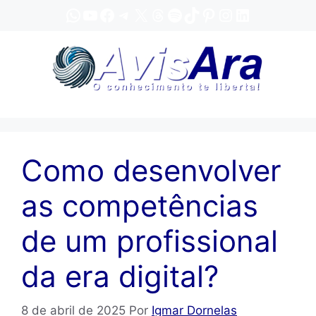
Pular
WhatsApp
YouTube
Facebook
Telegram
X
Threads
Spotify
TikTok
Pinterest
Instagram
LinkedIn
para
o
conteúdo
Como desenvolver
as competências
de um profissional
da era digital?
8 de abril de 2025
Por
Igmar Dornelas