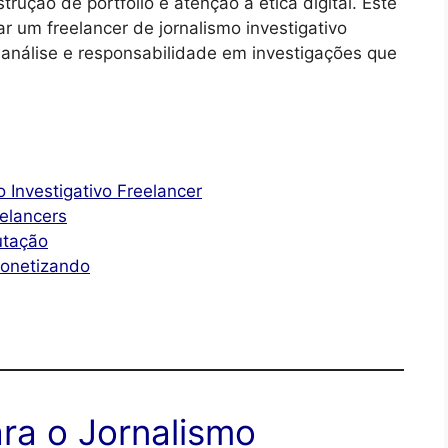
trução de portfólio e atenção à ética digital. Este
ar um freelancer de jornalismo investigativo
, análise e responsabilidade em investigações que
:
 Investigativo Freelancer
elancers
utação
Monetizando
ara o Jornalismo