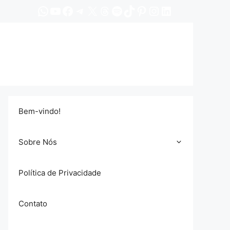
WhatsApp
YouTube
Facebook
Telegram
X
Threads
Spotify
TikTok
Pinterest
Instagram
LinkedIn
Bem-vindo!
Sobre Nós
Política de Privacidade
Contato