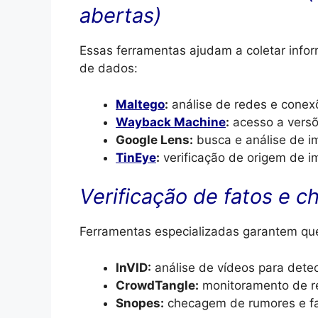
abertas)
Essas ferramentas ajudam a coletar info
de dados:
Maltego
:
análise de redes e conex
Wayback Machine
:
acesso a versõe
Google Lens:
busca e análise de i
TinEye
:
verificação de origem de i
Verificação de fatos e 
Ferramentas especializadas garantem que
InVID:
análise de vídeos para dete
CrowdTangle:
monitoramento de re
Snopes:
checagem de rumores e f