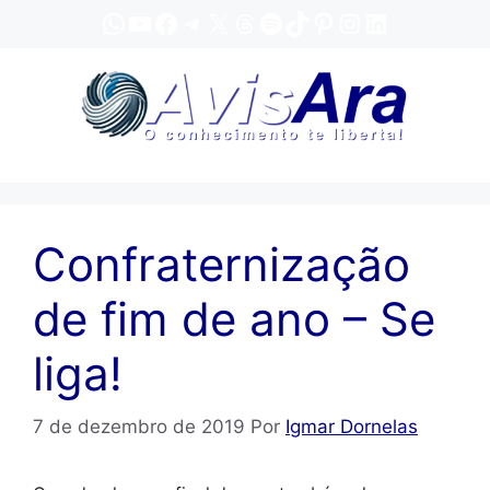
Pular
WhatsApp
YouTube
Facebook
Telegram
X
Threads
Spotify
TikTok
Pinterest
Instagram
LinkedIn
para
o
conteúdo
Confraternização
de fim de ano – Se
liga!
7 de dezembro de 2019
Por
Igmar Dornelas