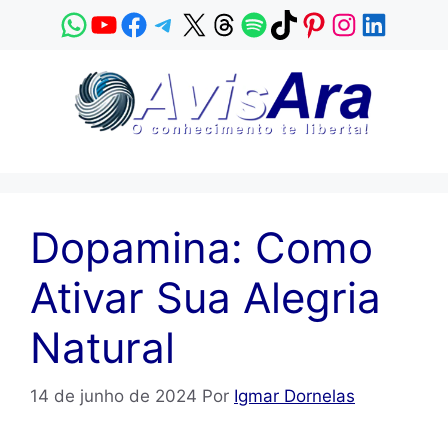
Pular
WhatsApp
YouTube
Facebook
Telegram
X
Threads
Spotify
TikTok
Pinterest
Instagram
LinkedI
para
o
conteúdo
Dopamina: Como
Ativar Sua Alegria
Natural
14 de junho de 2024
Por
Igmar Dornelas