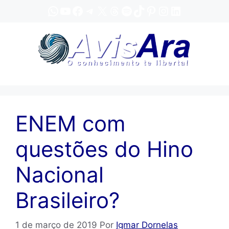
Pular
WhatsApp
YouTube
Facebook
Telegram
X
Threads
Spotify
TikTok
Pinterest
Instagram
LinkedIn
para
o
conteúdo
ENEM com
questões do Hino
Nacional
Brasileiro?
1 de março de 2019
Por
Igmar Dornelas