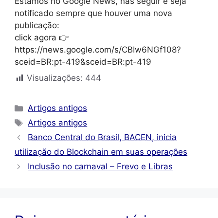
Estamos no Google News, nas seguir e seja
notificado sempre que houver uma nova
publicação:
click agora 👉
https://news.google.com/s/CBIw6NGf108?
sceid=BR:pt-419&sceid=BR:pt-419
Visualizações:
444
Categorias
Artigos antigos
Tags
Artigos antigos
Banco Central do Brasil, BACEN, inicia
utilização do Blockchain em suas operações
Inclusão no carnaval – Frevo e Libras