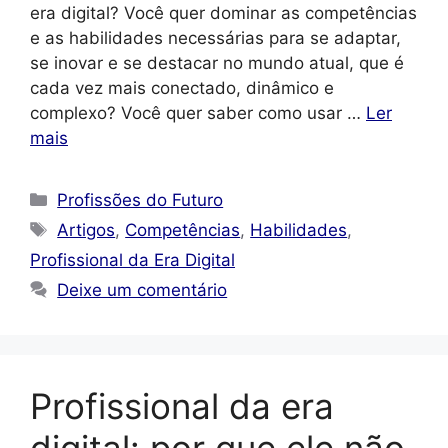
era digital? Você quer dominar as competências
e as habilidades necessárias para se adaptar,
se inovar e se destacar no mundo atual, que é
cada vez mais conectado, dinâmico e
complexo? Você quer saber como usar …
Ler
mais
Categorias
Profissões do Futuro
Tags
Artigos
,
Competências
,
Habilidades
,
Profissional da Era Digital
Deixe um comentário
Profissional da era
digital: por que ele não