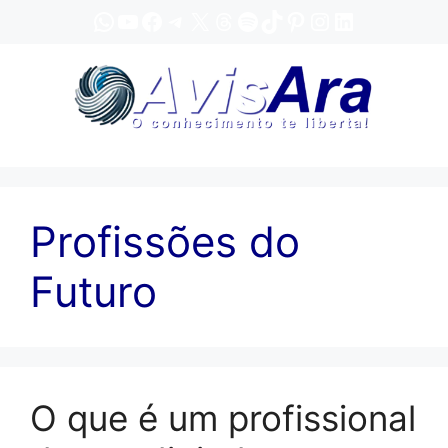
Pular
WhatsApp
YouTube
Facebook
Telegram
X
Threads
Spotify
TikTok
Pinterest
Instagram
LinkedIn
para
o
conteúdo
Profissões do
Futuro
O que é um profissional