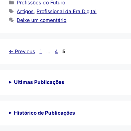
Categorias
Profissões do Futuro
Tags
Artigos
,
Profissional da Era Digital
Deixe um comentário
Page
Page
Page
←
Previous
1
…
4
5
Ultimas Publicações
Histórico de Publicações