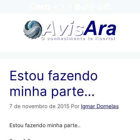
Pular
WhatsApp
YouTube
Facebook
Telegram
X
Threads
Spotify
TikTok
Pinterest
Instagram
LinkedIn
para
o
conteúdo
Estou fazendo
minha parte…
7 de novembro de 2015
Por
Igmar Dornelas
Estou fazendo minha parte..