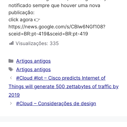
notificado sempre que houver uma nova
publicação:
click agora 👉
https://news.google.com/s/CBIw6NGf108?
sceid=BR:pt-419&sceid=BR:pt-419
Visualizações:
335
Categorias
Artigos antigos
Tags
Artigos antigos
#Cloud #Iot – Cisco predicts Internet of
Things will generate 500 zettabytes of traffic by
2019
#Cloud – Considerações de design