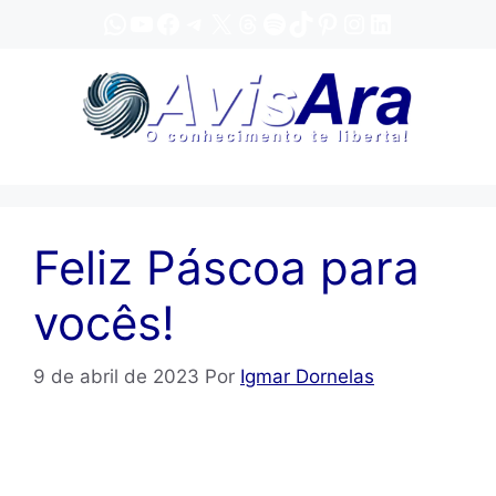
Pular
WhatsApp
YouTube
Facebook
Telegram
X
Threads
Spotify
TikTok
Pinterest
Instagram
LinkedIn
para
o
conteúdo
Feliz Páscoa para
vocês!
9 de abril de 2023
Por
Igmar Dornelas