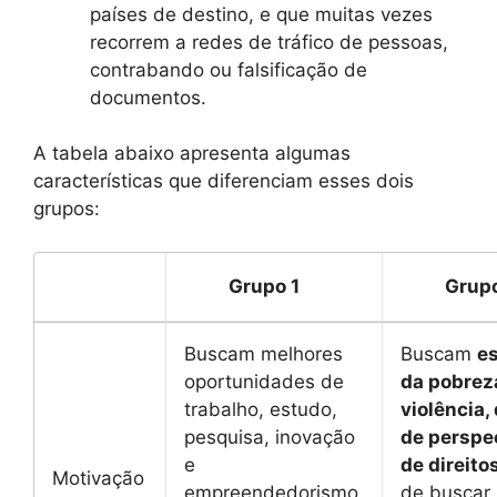
países de destino, e que muitas vezes
recorrem a redes de tráfico de pessoas,
contrabando ou falsificação de
documentos.
A tabela abaixo apresenta algumas
características que diferenciam esses dois
grupos:
Grupo 1
Grupo
Buscam melhores
Buscam
e
oportunidades de
da pobrez
trabalho, estudo,
violência, 
pesquisa, inovação
de perspe
e
de direito
Motivação
empreendedorismo,
de buscar