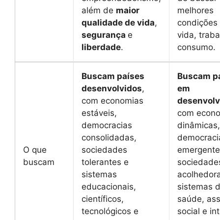
além de
maior
melhores
qualidade de vida
,
condições
segurança
e
vida, traba
liberdade
.
consumo.
Buscam países
Buscam p
desenvolvidos
,
em
com economias
desenvolv
estáveis,
com econ
democracias
dinâmicas,
consolidadas,
democraci
O que
sociedades
emergente
buscam
tolerantes e
sociedade
sistemas
acolhedor
educacionais,
sistemas 
científicos,
saúde, ass
tecnológicos e
social e i