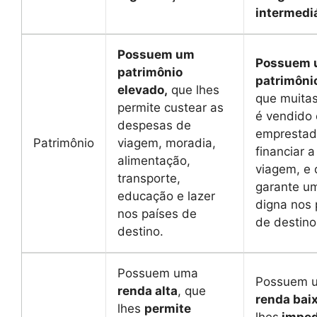
intermediá
Possuem um
Possuem
patrimônio
patrimôni
elevado,
que lhes
que muita
permite custear as
é vendido
despesas de
emprestad
Patrimônio
viagem, moradia,
financiar a
alimentação,
viagem, e
transporte,
garante u
educação e lazer
digna nos 
nos países de
de destino
destino.
Possuem uma
Possuem 
renda alta
, que
renda bai
lhes
permite
lhes
imped