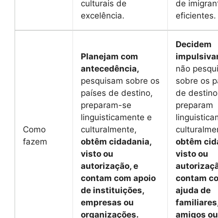
culturais de
de imigran
excelência.
eficientes.
Decidem
Planejam com
impulsiv
antecedência,
não pesqu
pesquisam sobre os
sobre os p
países de destino,
de destino
preparam-se
preparam
linguisticamente e
linguistic
Como
culturalmente,
culturalme
fazem
obtêm cidadania,
obtêm cid
visto ou
visto ou
autorização, e
autorizaçã
contam com apoio
contam c
de instituições,
ajuda de
empresas ou
familiares
organizações.
amigos ou