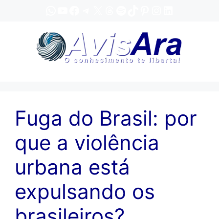
Pular
WhatsApp
YouTube
Facebook
Telegram
X
Threads
Spotify
TikTok
Pinterest
Instagram
LinkedIn
para
o
conteúdo
Fuga do Brasil: por
que a violência
urbana está
expulsando os
brasileiros?