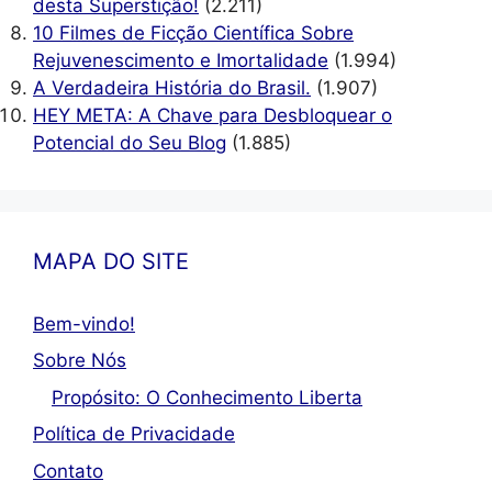
desta Superstição!
(2.211)
10 Filmes de Ficção Científica Sobre
Rejuvenescimento e Imortalidade
(1.994)
A Verdadeira História do Brasil.
(1.907)
HEY META: A Chave para Desbloquear o
Potencial do Seu Blog
(1.885)
MAPA DO SITE
Bem-vindo!
Sobre Nós
Propósito: O Conhecimento Liberta
Política de Privacidade
Contato