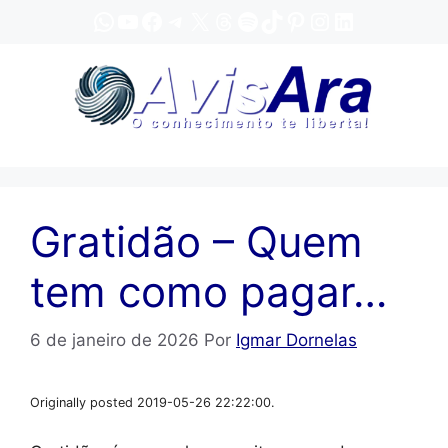
Pular
WhatsApp
YouTube
Facebook
Telegram
X
Threads
Spotify
TikTok
Pinterest
Instagram
LinkedIn
para
o
conteúdo
Gratidão – Quem
tem como pagar…
6 de janeiro de 2026
Por
Igmar Dornelas
Originally posted 2019-05-26 22:22:00.