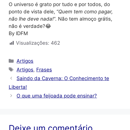
O universo é grato por tudo e por todos, do
ponto de vista dele, “
Quem tem como pagar,
não lhe deve nada!
“. Não tem almoço grátis,
não é verdade?😂
By IDFM
Visualizações:
462
Categorias
Artigos
Tags
Artigos
,
Frases
Saindo da Caverna: O Conhecimento te
Liberta!
O que uma feijoada pode ensinar?
Deixe um comentário