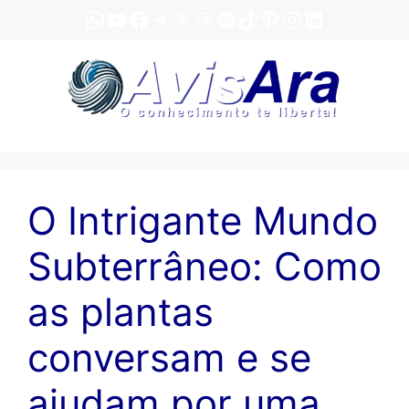
Pular
WhatsApp
YouTube
Facebook
Telegram
X
Threads
Spotify
TikTok
Pinterest
Instagram
LinkedIn
para
o
conteúdo
O Intrigante Mundo
Subterrâneo: Como
as plantas
conversam e se
ajudam por uma