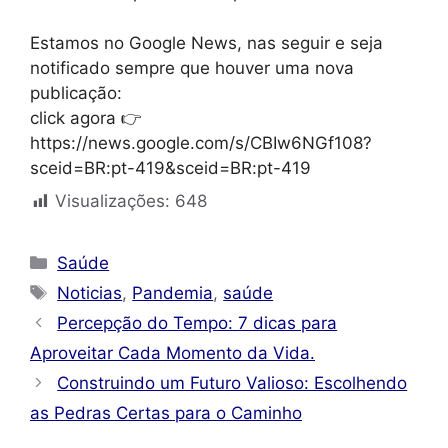
Estamos no Google News, nas seguir e seja
notificado sempre que houver uma nova
publicação:
click agora 👉
https://news.google.com/s/CBIw6NGf108?
sceid=BR:pt-419&sceid=BR:pt-419
Visualizações:
648
Categorias
Saúde
Tags
Noticias
,
Pandemia
,
saúde
Percepção do Tempo: 7 dicas para
Aproveitar Cada Momento da Vida.
Construindo um Futuro Valioso: Escolhendo
as Pedras Certas para o Caminho