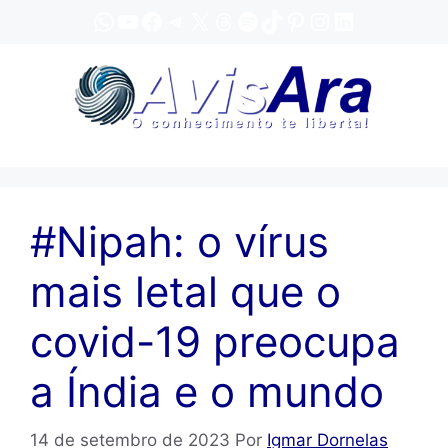
Pular
WhatsApp
YouTube
Facebook
Telegram
X
Threads
Spotify
TikTok
Pinterest
Instagram
LinkedIn
para
o
conteúdo
#Nipah: o vírus
mais letal que o
covid-19 preocupa
a Índia e o mundo
14 de setembro de 2023
Por
Igmar Dornelas