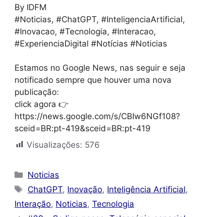
By IDFM
#Noticias, #ChatGPT, #InteligenciaArtificial,
#Inovacao, #Tecnologia, #Interacao,
#ExperienciaDigital #Notícias
#Noticias
Estamos no Google News, nas seguir e seja
notificado sempre que houver uma nova
publicação:
click agora 👉
https://news.google.com/s/CBIw6NGf108?
sceid=BR:pt-419&sceid=BR:pt-419
Visualizações:
576
Categorias
Noticias
Tags
ChatGPT
,
Inovação
,
Inteligência Artificial
,
Interação
,
Noticias
,
Tecnologia