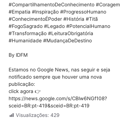
#CompartilhamentoDeConhecimento #Coragem
#Empatia #Inspiração #ProgressoHumano
#ConhecimentoÉPoder #História #Titã
#FogoSagrado #Legado #PotencialHumano
#Transformação #LeituraObrigatória
#Humanidade #MudançaDeDestino
By IDFM
Estamos no Google News, nas seguir e seja
notificado sempre que houver uma nova
publicação:
click agora 👉
https://news.google.com/s/CBIw6NGf108?
sceid=BR:pt-419&sceid=BR:pt-419
Visualizações:
429