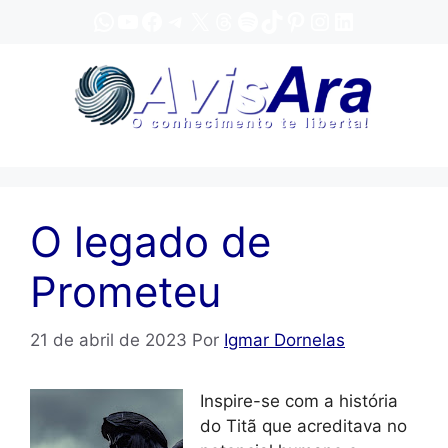
Pular
WhatsApp
YouTube
Facebook
Telegram
X
Threads
Spotify
TikTok
Pinterest
Instagram
LinkedIn
para
o
conteúdo
O legado de
Prometeu
21 de abril de 2023
Por
Igmar Dornelas
Inspire-se com a história
do Titã que acreditava no