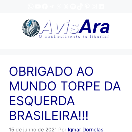
Pular
WhatsApp
YouTube
Facebook
Telegram
X
Threads
Spotify
TikTok
Pinterest
Instagram
LinkedIn
para
o
conteúdo
OBRIGADO AO
MUNDO TORPE DA
ESQUERDA
BRASILEIRA!!!
15 de junho de 2021
Por
Igmar Dornelas