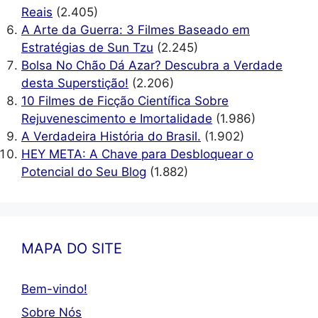
Reais
(2.405)
A Arte da Guerra: 3 Filmes Baseado em
Estratégias de Sun Tzu
(2.245)
Bolsa No Chão Dá Azar? Descubra a Verdade
desta Superstição!
(2.206)
10 Filmes de Ficção Científica Sobre
Rejuvenescimento e Imortalidade
(1.986)
A Verdadeira História do Brasil.
(1.902)
HEY META: A Chave para Desbloquear o
Potencial do Seu Blog
(1.882)
MAPA DO SITE
Bem-vindo!
Sobre Nós