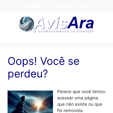
Pular
WhatsApp
YouTube
Facebook
Telegram
X
Threads
Spotify
TikTok
Pinterest
Instagram
LinkedIn
para
o
conteúdo
Oops! Você se
perdeu?
Parece que você tentou
acessar uma página
que não existe ou que
foi removida.