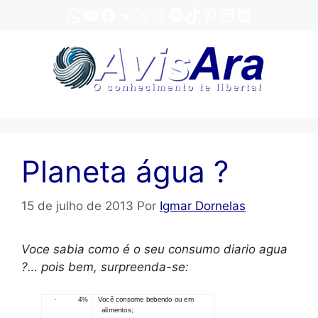
Pular
WhatsApp
YouTube
Facebook
Telegram
X
Threads
Spotify
TikTok
Pinterest
Instagram
LinkedIn
para
o
conteúdo
Planeta água ?
15 de julho de 2013
Por
Igmar Dornelas
Voce sabia como é o seu consumo diario agua
?… pois bem, surpreenda-se:
· 4%
Você consome bebendo ou em
alimentos;