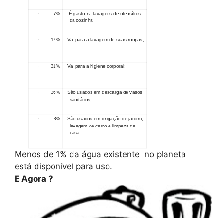
· 7%
É gasto na lavagens de utensílios
da cozinha;
· 17%
Vai para a lavagem de suas roupas;
· 31%
Vai para a higiene corporal;
· 36%
São usados em descarga de vasos
sanitários;
· 8%
São usados em irrigação de jardim,
lavagem de carro e limpeza da
casa.
Menos de 1% da água existente no planeta
está disponível para uso.
E Agora ?