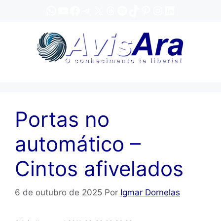
Pular
WhatsApp
YouTube
Facebook
Telegram
X
Threads
Spotify
TikTok
Pinterest
Instagram
LinkedIn
para
o
conteúdo
Portas no
automático –
Cintos afivelados
6 de outubro de 2025
Por
Igmar Dornelas