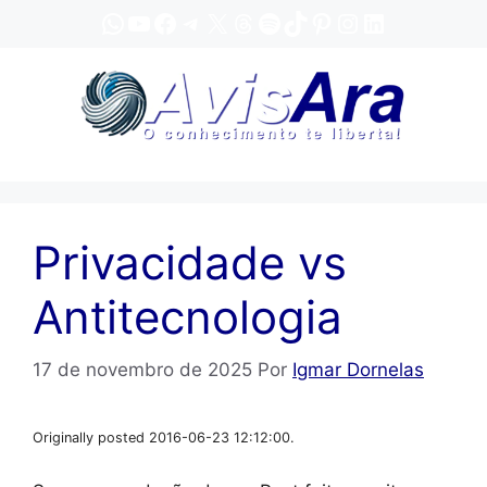
Pular
WhatsApp
YouTube
Facebook
Telegram
X
Threads
Spotify
TikTok
Pinterest
Instagram
LinkedIn
para
o
conteúdo
Privacidade vs
Antitecnologia
17 de novembro de 2025
Por
Igmar Dornelas
Originally posted 2016-06-23 12:12:00.