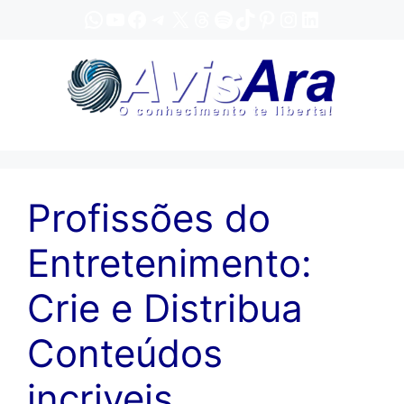
Pular
WhatsApp
YouTube
Facebook
Telegram
X
Threads
Spotify
TikTok
Pinterest
Instagram
LinkedIn
para
o
conteúdo
Profissões do
Entretenimento:
Crie e Distribua
Conteúdos
incriveis