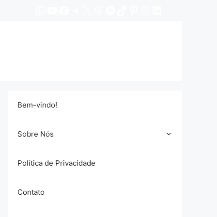
WhatsApp
YouTube
Facebook
Telegram
X
Threads
Spotify
TikTok
Pinterest
Instagram
LinkedIn
Bem-vindo!
Sobre Nós
Política de Privacidade
Contato