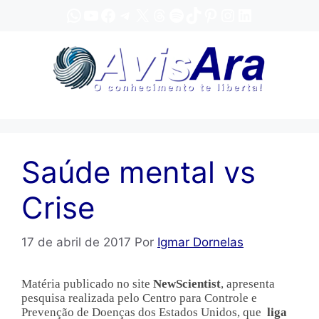
Pular
WhatsApp
YouTube
Facebook
Telegram
X
Threads
Spotify
TikTok
Pinterest
Instagram
LinkedIn
para
o
conteúdo
Saúde mental vs
Crise
17 de abril de 2017
Por
Igmar Dornelas
Matéria publicado no site
NewScientist
, apresenta
pesquisa realizada pelo Centro para Controle e
Prevenção de Doenças dos Estados Unidos, que
liga