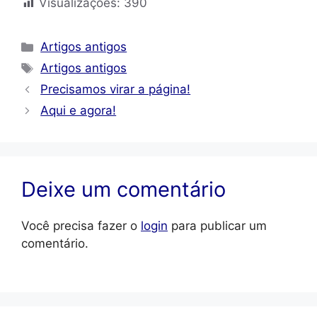
Visualizações:
390
Categorias
Artigos antigos
Tags
Artigos antigos
Precisamos virar a página!
Aqui e agora!
Deixe um comentário
Você precisa fazer o
login
para publicar um
comentário.