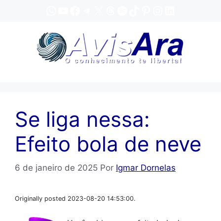
Pular
WhatsApp
YouTube
Facebook
Telegram
X
Threads
Spotify
TikTok
Pinterest
Instagram
LinkedIn
para
o
conteúdo
Se liga nessa:
Efeito bola de neve
6 de janeiro de 2025
Por
Igmar Dornelas
Originally posted 2023-08-20 14:53:00.