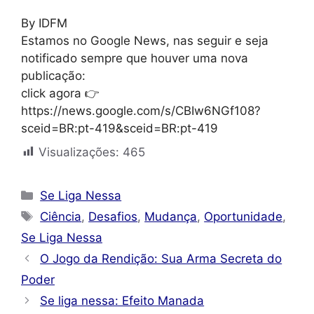
By IDFM
Estamos no Google News, nas seguir e seja
notificado sempre que houver uma nova
publicação:
click agora 👉
https://news.google.com/s/CBIw6NGf108?
sceid=BR:pt-419&sceid=BR:pt-419
Visualizações:
465
Categorias
Se Liga Nessa
Tags
Ciência
,
Desafios
,
Mudança
,
Oportunidade
,
Se Liga Nessa
O Jogo da Rendição: Sua Arma Secreta do
Poder
Se liga nessa: Efeito Manada