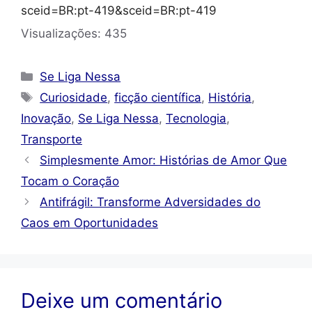
sceid=BR:pt-419&sceid=BR:pt-419
Visualizações:
435
Categorias
Se Liga Nessa
Tags
Curiosidade
,
ficção científica
,
História
,
Inovação
,
Se Liga Nessa
,
Tecnologia
,
Transporte
Simplesmente Amor: Histórias de Amor Que
Tocam o Coração
Antifrágil: Transforme Adversidades do
Caos em Oportunidades
Deixe um comentário