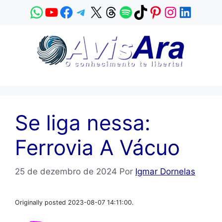
Pular
WhatsApp
YouTube
Facebook
Telegram
X
Threads
Spotify
TikTok
Pinterest
Instagram
LinkedI
para
o
conteúdo
Se liga nessa:
Ferrovia A Vácuo
25 de dezembro de 2024
Por
Igmar Dornelas
Originally posted 2023-08-07 14:11:00.