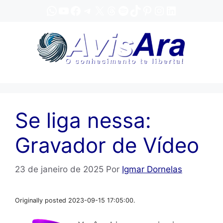
Pular
WhatsApp
YouTube
Facebook
Telegram
X
Threads
Spotify
TikTok
Pinterest
Instagram
LinkedIn
para
o
conteúdo
Se liga nessa:
Gravador de Vídeo
23 de janeiro de 2025
Por
Igmar Dornelas
Originally posted 2023-09-15 17:05:00.