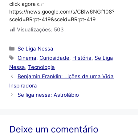
click agora 👉
https://news.google.com/s/CBIw6NGf108?
sceid=BR:pt-419&sceid=BR:pt-419
Visualizações:
503
Categorias
Se Liga Nessa
Tags
Cinema
,
Curiosidade
,
História
,
Se Liga
Nessa
,
Tecnologia
Benjamin Franklin: Lições de uma Vida
Inspiradora
Se liga nessa: Astrolábio
Deixe um comentário