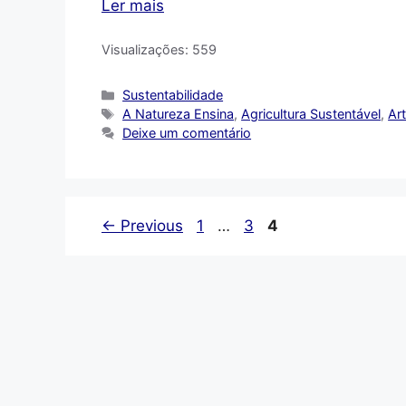
Ler mais
Visualizações:
559
Categorias
Sustentabilidade
Tags
A Natureza Ensina
,
Agricultura Sustentável
,
Ar
Deixe um comentário
Page
Page
Page
←
Previous
1
…
3
4