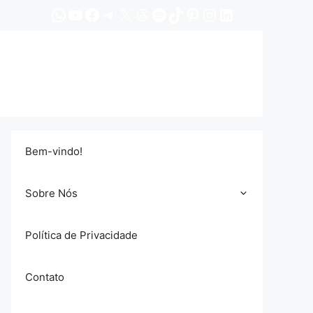
WhatsApp
YouTube
Facebook
Telegram
X
Threads
Spotify
TikTok
Pinterest
Instagram
LinkedIn
Bem-vindo!
Sobre Nós
Política de Privacidade
Contato