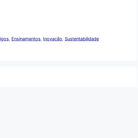
tigos
,
Ensinamentos
,
Inovação
,
Sustentabilidade