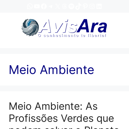
Pular
WhatsApp
YouTube
Facebook
Telegram
X
Threads
Spotify
TikTok
Pinterest
Instagram
LinkedIn
para
o
conteúdo
Meio Ambiente
Meio Ambiente: As
Profissões Verdes que