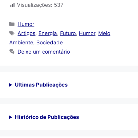
Visualizações:
537
Categorias
Humor
Tags
Artigos
,
Energia
,
Futuro
,
Humor
,
Meio
Ambiente
,
Sociedade
Deixe um comentário
Ultimas Publicações
Histórico de Publicações