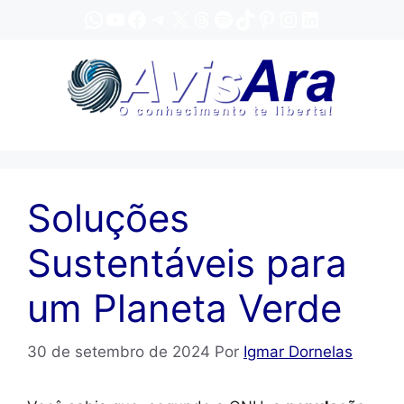
Pular
WhatsApp
YouTube
Facebook
Telegram
X
Threads
Spotify
TikTok
Pinterest
Instagram
LinkedIn
para
o
conteúdo
Soluções
Sustentáveis para
um Planeta Verde
30 de setembro de 2024
Por
Igmar Dornelas