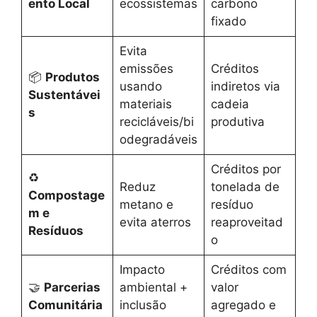
ento Local
ecossistemas
carbono
fixado
Evita
emissões
Créditos
📦
Produtos
usando
indiretos via
Sustentávei
materiais
cadeia
s
recicláveis/bi
produtiva
odegradáveis
Créditos por
♻️
Reduz
tonelada de
Compostage
metano e
resíduo
m e
evita aterros
reaproveitad
Resíduos
o
Impacto
Créditos com
🤝
Parcerias
ambiental +
valor
Comunitária
inclusão
agregado e