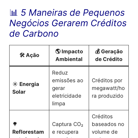
📊
5 Maneiras de Pequenos
Negócios Gerarem Créditos
de Carbono
🌎 Impacto
💰 Geração
🛠️ Ação
Ambiental
de Crédito
Reduz
emissões ao
Créditos por
☀️
Energia
gerar
megawatt/ho
Solar
eletricidade
ra produzido
limpa
Créditos
🌳
Captura CO₂
baseados no
Reflorestam
e recupera
volume de