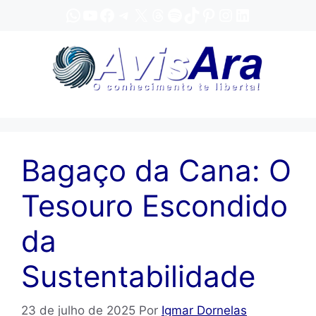
Pular
WhatsApp
YouTube
Facebook
Telegram
X
Threads
Spotify
TikTok
Pinterest
Instagram
LinkedIn
para
o
conteúdo
Bagaço da Cana: O
Tesouro Escondido
da
Sustentabilidade
23 de julho de 2025
Por
Igmar Dornelas