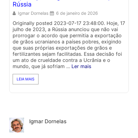
Rússia
In
Igmar Dornelas
6 de janeiro de 2026
Originally posted 2023-07-17 23:48:00. Hoje, 17
Or
julho de 2023, a Rússia anunciou que não vai
te
prorrogar o acordo que permitia a exportação
ca
de grãos ucranianos a países pobres, exigindo
im
que suas próprias exportações de grãos e
su
fertilizantes sejam facilitadas. Essa decisão foi
te
um ato de crueldade contra a Ucrânia e o
si
mundo, que já sofriam ...
Ler mais
Ag
dr
LEIA MAIS
Igmar Dornelas