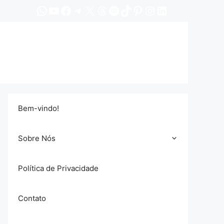
WhatsApp
YouTube
Facebook
Telegram
X
Threads
Spotify
TikTok
Pinterest
Instagram
LinkedIn
Bem-vindo!
Sobre Nós
Política de Privacidade
Contato