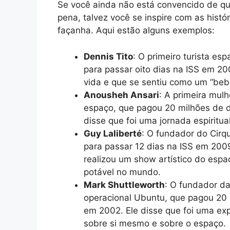
Se você ainda não está convencido de qu
pena, talvez você se inspire com as hist
façanha. Aqui estão alguns exemplos:
Dennis Tito
: O primeiro turista es
para passar oito dias na ISS em 200
vida e que se sentiu como um “bebê
Anousheh Ansari
: A primeira mulhe
espaço, que pagou 20 milhões de d
disse que foi uma jornada espiritu
Guy Laliberté
: O fundador do Cirq
para passar 12 dias na ISS em 2009
realizou um show artístico do esp
potável no mundo.
Mark Shuttleworth
: O fundador d
operacional Ubuntu, que pagou 20 
em 2002. Ele disse que foi uma ex
sobre si mesmo e sobre o espaço.