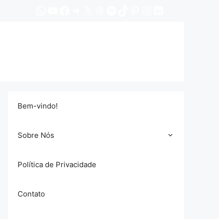
WhatsApp
YouTube
Facebook
Telegram
X
Threads
Spotify
TikTok
Pinterest
Instagram
LinkedIn
Bem-vindo!
Sobre Nós
Política de Privacidade
Contato