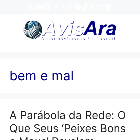
Pular
WhatsApp
YouTube
Facebook
Telegram
X
Threads
Spotify
TikTok
Pinterest
Instagram
LinkedIn
para
o
conteúdo
bem e mal
A Parábola da Rede: O
Que Seus ‘Peixes Bons