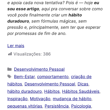
e apoia cada nova tentativa? Pois é — hoje
eu
sou esse artigo
, aqui pra conversar sobre como
você pode finalmente criar um
hábito
duradouro
, sem fórmulas mágicas, sem
pressão e, principalmente, sem ter que esperar
por promessas de fim de ano.
Ler mais
Visualizações:
386
Categorias
Desenvolvimento Pessoal
Tags
Bem-Estar
,
comportamento
,
criação de
hábitos
,
Desenvolvimento Pessoal
,
Dicas
,
hábito duradouro
,
Hábitos
,
Hábitos Saudáveis
,
Inspiração
,
Motivação
,
mudança de hábito
,
pequenas vitórias
,
Persistência
,
Psicologia
,