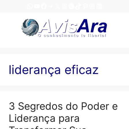
Pular
WhatsApp
YouTube
Facebook
Telegram
X
Threads
Spotify
TikTok
Pinterest
Instagram
LinkedIn
para
o
conteúdo
liderança eficaz
3 Segredos do Poder e
Liderança para