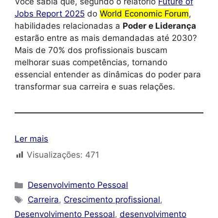
Você sabia que, segundo o relatório
Future of
Jobs Report 2025
do
World Economic Forum
,
habilidades relacionadas a
Poder e Liderança
estarão entre as mais demandadas até 2030?
Mais de 70% dos profissionais buscam
melhorar suas competências, tornando
essencial entender as dinâmicas do poder para
transformar sua carreira e suas relações.
Ler mais
Visualizações:
471
Categorias
Desenvolvimento Pessoal
Tags
Carreira
,
Crescimento profissional
,
Desenvolvimento Pessoal
,
desenvolvimento