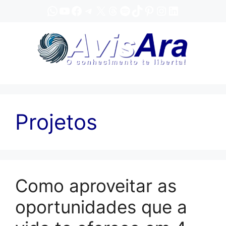
Pular
WhatsApp
YouTube
Facebook
Telegram
X
Threads
Spotify
TikTok
Pinterest
Instagram
LinkedIn
para
o
conteúdo
Projetos
Como aproveitar as
oportunidades que a