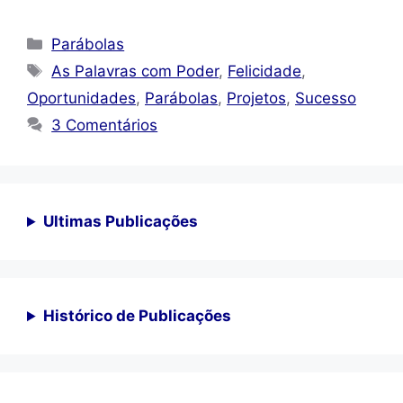
Categorias
Parábolas
Tags
As Palavras com Poder
,
Felicidade
,
Oportunidades
,
Parábolas
,
Projetos
,
Sucesso
3 Comentários
Ultimas Publicações
Histórico de Publicações