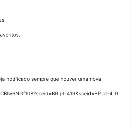
as.
avoritos.
eja notificado sempre que houver uma nova
/s/CBIw6NGf108?sceid=BR:pt-419&sceid=BR:pt-419