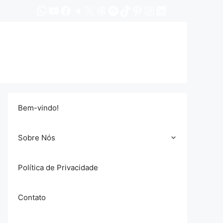
WhatsApp
YouTube
Facebook
Telegram
X
Threads
Spotify
TikTok
Pinterest
Instagram
LinkedIn
Bem-vindo!
Sobre Nós
Política de Privacidade
Contato