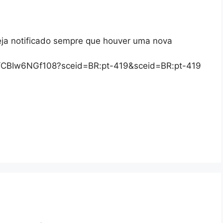
eja notificado sempre que houver uma nova
/s/CBIw6NGf108?sceid=BR:pt-419&sceid=BR:pt-419