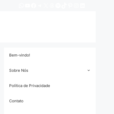
WhatsApp
YouTube
Facebook
Telegram
X
Threads
Spotify
TikTok
Pinterest
Instagram
LinkedIn
Bem-vindo!
Sobre Nós
Política de Privacidade
Contato