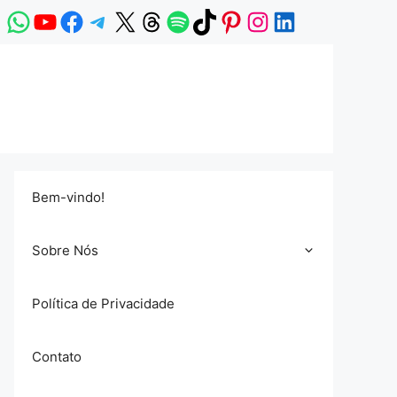
WhatsApp
YouTube
Facebook
Telegram
X
Threads
Spotify
TikTok
Pinterest
Instagram
LinkedIn
Bem-vindo!
Sobre Nós
Política de Privacidade
Contato