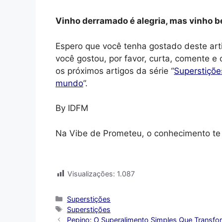
Vinho derramado é alegria, mas vinho be
Espero que você tenha gostado deste art
você gostou, por favor, curta, comente e
os próximos artigos da série “
Superstiçõe
mundo
”.
By IDFM
Na Vibe de Prometeu, o conhecimento te 
Visualizações:
1.087
Categorias
Superstições
Tags
Superstições
Pepino: O Superalimento Simples Que Transf