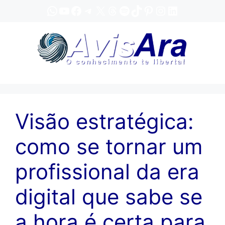
Pular
WhatsApp
YouTube
Facebook
Telegram
X
Threads
Spotify
TikTok
Pinterest
Instagram
LinkedIn
para
o
conteúdo
Visão estratégica:
como se tornar um
profissional da era
digital que sabe se
a hora é certa para