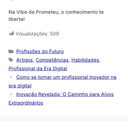
Na Vibe de Prometeu, o conhecimento te
liberta!
Visualizações:
509
Categorias
Profissões do Futuro
Tags
Artigos
,
Competências
,
Habilidades
,
Profissional da Era Digital
Como se tornar um profissional inovador na
era digital
Inovação Revelada: O Caminho para Alvos
Extraordinários