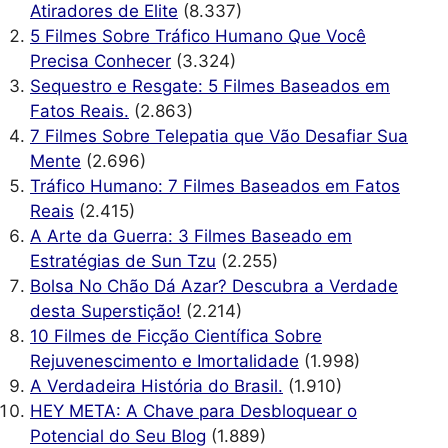
Atiradores de Elite
(8.337)
5 Filmes Sobre Tráfico Humano Que Você
Precisa Conhecer
(3.324)
Sequestro e Resgate: 5 Filmes Baseados em
Fatos Reais.
(2.863)
7 Filmes Sobre Telepatia que Vão Desafiar Sua
Mente
(2.696)
Tráfico Humano: 7 Filmes Baseados em Fatos
Reais
(2.415)
A Arte da Guerra: 3 Filmes Baseado em
Estratégias de Sun Tzu
(2.255)
Bolsa No Chão Dá Azar? Descubra a Verdade
desta Superstição!
(2.214)
10 Filmes de Ficção Científica Sobre
Rejuvenescimento e Imortalidade
(1.998)
A Verdadeira História do Brasil.
(1.910)
HEY META: A Chave para Desbloquear o
Potencial do Seu Blog
(1.889)