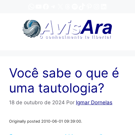
Pular
WhatsApp
YouTube
Facebook
Telegram
X
Threads
Spotify
TikTok
Pinterest
Instagram
LinkedIn
para
o
conteúdo
Você sabe o que é
uma tautologia?
18 de outubro de 2024
Por
Igmar Dornelas
Originally posted 2010-06-01 09:39:00.