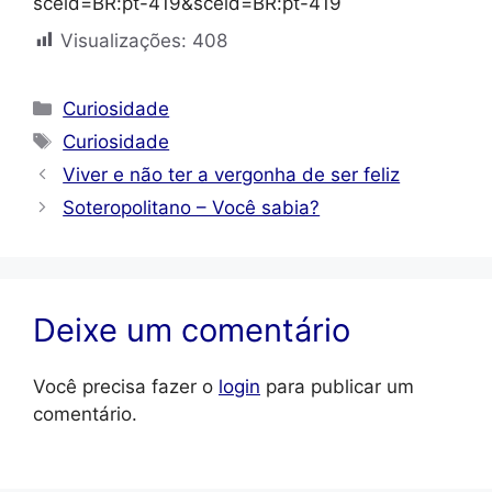
sceid=BR:pt-419&sceid=BR:pt-419
Visualizações:
408
Categorias
Curiosidade
Tags
Curiosidade
Viver e não ter a vergonha de ser feliz
Soteropolitano – Você sabia?
Deixe um comentário
Você precisa fazer o
login
para publicar um
comentário.