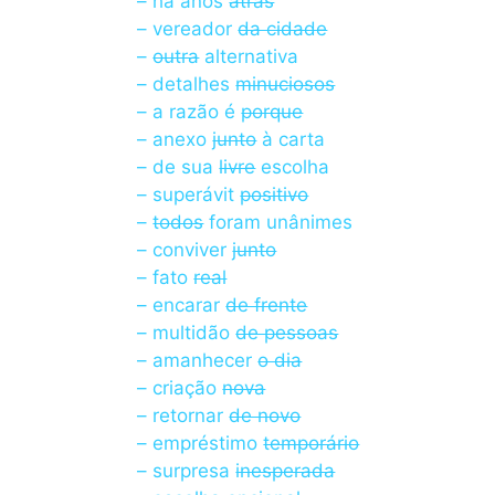
– há anos
atrás
– vereador
da cidade
–
outra
alternativa
– detalhes
minuciosos
– a razão é
porque
– anexo
junto
à carta
– de sua
livre
escolha
– superávit
positivo
–
todos
foram unânimes
– conviver
junto
– fato
real
– encarar
de frente
– multidão
de pessoas
– amanhecer
o dia
– criação
nova
– retornar
de novo
– empréstimo
temporário
– surpresa
inesperada