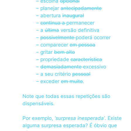
– escolha
opcional
– planejar
antecipadamente
– abertura
inaugural
–
continua a
permanecer
– a
última
versão definitiva
–
possivelmente
poderá ocorrer
– comparecer
em pessoa
– gritar
bem alto
– propriedade
característica
–
demasiadamente
excessivo
– a seu critério
pessoal
– exceder
em muito
.
Note que todas essas repetições são
dispensáveis.
Por exemplo,
‘surpresa inesperada’
. Existe
alguma surpresa esperada? É óbvio que