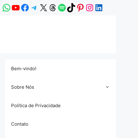
WhatsApp
YouTube
Facebook
Telegram
X
Threads
Spotify
TikTok
Pinterest
Instagram
LinkedIn
Bem-vindo!
Sobre Nós
Política de Privacidade
Contato