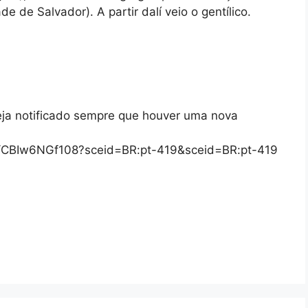
e de Salvador). A partir dalí veio o gentílico.
eja notificado sempre que houver uma nova
/s/CBIw6NGf108?sceid=BR:pt-419&sceid=BR:pt-419