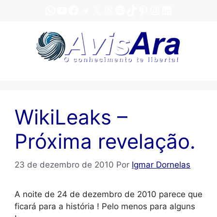
Pular
WhatsApp
YouTube
Facebook
Telegram
X
Threads
Spotify
TikTok
Pinterest
Instagram
LinkedIn
para
o
conteúdo
WikiLeaks –
Próxima revelação.
23 de dezembro de 2010
Por
Igmar Dornelas
A noite de 24 de dezembro de 2010 parece que
ficará para a história ! Pelo menos para alguns