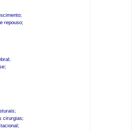
escimento;
de repouso;
bral;
se;
sturais;
 cirurgias;
tacional;