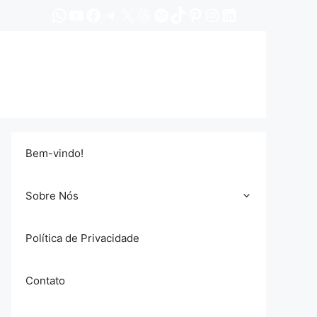
WhatsApp
YouTube
Facebook
Telegram
X
Threads
Spotify
TikTok
Pinterest
Instagram
LinkedIn
Bem-vindo!
Sobre Nós
Política de Privacidade
Contato