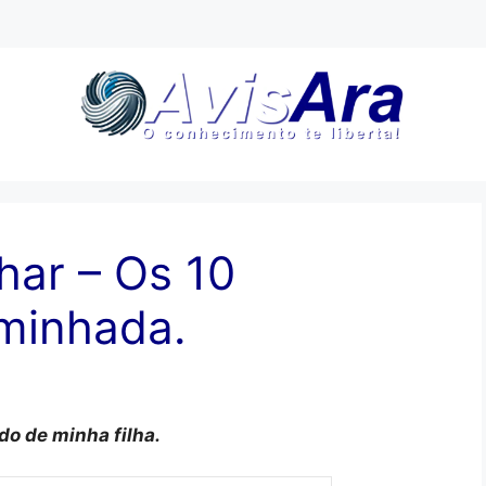
ar – Os 10
aminhada.
o de minha filha.