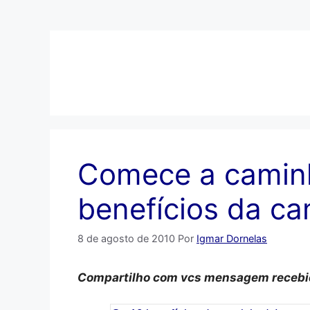
Pular
para
o
conteúdo
Comece a caminh
benefícios da c
8 de agosto de 2010
Por
Igmar Dornelas
Compartilho com vcs mensagem recebid