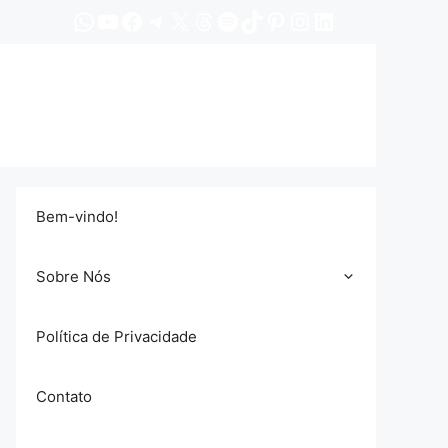
WhatsApp
YouTube
Facebook
Telegram
X
Threads
Spotify
TikTok
Pinterest
Instagram
LinkedIn
Bem-vindo!
Sobre Nós
Política de Privacidade
Contato