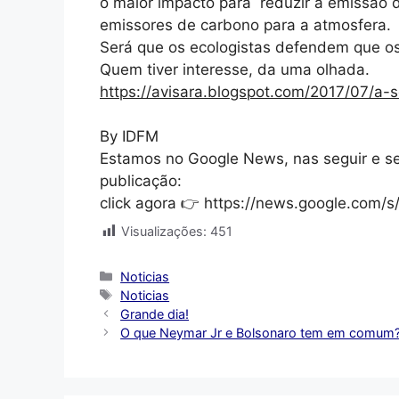
o maior impacto para reduzir a emissão d
emissores de carbono para a atmosfera.
Será que os ecologistas defendem que os 
Quem tiver interesse, da uma olhada.
https://avisara.blogspot.com/2017/07/a
By IDFM
Estamos no Google News, nas seguir e s
publicação:
click agora 👉 https://news.google.com
Visualizações:
451
Categorias
Noticias
Tags
Noticias
Grande dia!
O que Neymar Jr e Bolsonaro tem em comum