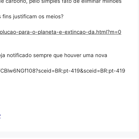
e carbono, pelo simples fato de eliminar milhões
fins justificam os meios?
-solucao-para-o-planeta-e-extincao-da.html?m=0
eja notificado sempre que houver uma nova
/s/CBIw6NGf108?sceid=BR:pt-419&sceid=BR:pt-419
?