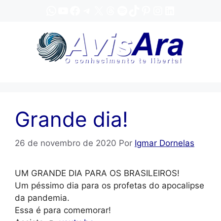
Pular
WhatsApp
YouTube
Facebook
Telegram
X
Threads
Spotify
TikTok
Pinterest
Instagram
LinkedIn
para
o
conteúdo
Grande dia!
26 de novembro de 2020
Por
Igmar Dornelas
UM GRANDE DIA PARA OS BRASILEIROS!
Um péssimo dia para os profetas do apocalipse
da pandemia.
Essa é para comemorar!