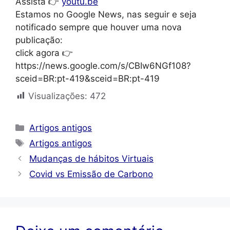
Assista 👉
youtu.be
Estamos no Google News, nas seguir e seja
notificado sempre que houver uma nova
publicação:
click agora 👉
https://news.google.com/s/CBIw6NGf108?
sceid=BR:pt-419&sceid=BR:pt-419
Visualizações:
472
Categorias
Artigos antigos
Tags
Artigos antigos
Mudanças de hábitos Virtuais
Covid vs Emissão de Carbono