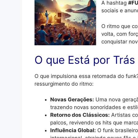
A hashtag
#FU
sociais e anun
O ritmo que c
volta, com for
conquistar nov
O que Está por Trá
O que impulsiona essa retomada do funk?
ressurgimento do ritmo:
Novas Gerações:
Uma nova geração
trazendo novas sonoridades e estil
Retorno dos Clássicos:
Artistas c
palcos, revivendo os hits que mar
Influência Global:
O funk brasileir
internacional, atraindo novos fãs e 