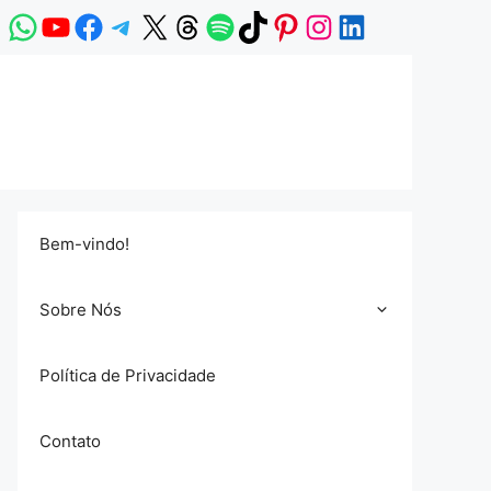
WhatsApp
YouTube
Facebook
Telegram
X
Threads
Spotify
TikTok
Pinterest
Instagram
LinkedIn
Bem-vindo!
Sobre Nós
Política de Privacidade
Contato