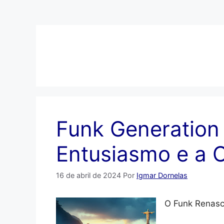
Pular
para
o
conteúdo
Funk Generation 
Entusiasmo e a C
16 de abril de 2024
Por
Igmar Dornelas
O Funk Renas