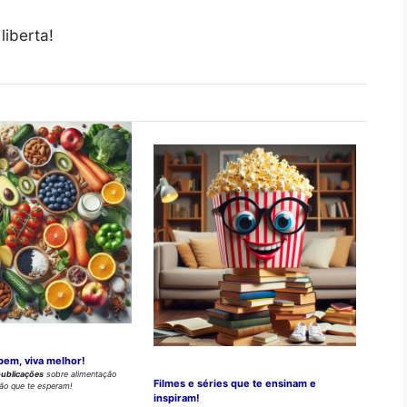
liberta!
bem, viva melhor!
publicações
sobre alimentação
Filmes e séries que te ensinam e
ção que te esperam!
inspiram!